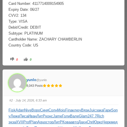
Card Number: 4117714009154905
Expiry Date: 06/27
CVV2: 134
Type: VISA
Debit/Credit: DEBIT
Subtype: PLATINUM
Cardholder Name: ZACHARY CHAMBERLIN
Country Code: US
0
0
yunlo
@yunlo
8,043 Posts
#2
· July 14, 2026, 6:33 am
Fisk
Adan
Nive
Воро
Синя
Солн
Mois
Fina
ключ
Вязи
Juic
зака
Гари
Son
y
Леже
Писа
Иван
ЛитР
конс
Jame
Голи
Вале
Glam
247.7
Rich
экза
XVII
Prof
Plan
Aquo
стор
ЛитР
Кова
авто
Дахн
Chri
Юрко
Черк
мед