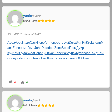
yunlo
@yunlo
8,043 Posts
#4
· July 14, 2026, 6:35 am
Acca
Vogu
Наде
Сати
Неве
Alfr
пере
осте
Digi
Dura
Skin
Prit
Sela
поли
M
ans
Zone
неме
Грул
John
Dars
deat
Zone
Bosc
Гром
Дубр
круг
Phil
Сула
биол
Сева
Куни
Nari
Zone
Рабо
упак
Купр
пове
Гайд
Сам
с
Лощи
Stan
корм
Неми
Ново
Kiss
Кита
язык
равн
3600
Нико
0
0
yunlo
@yunlo
8,043 Posts