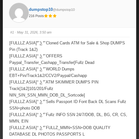
dumpstop10
@dumpstop10
216 Posts
#1
· May 31, 2026, 3:50 am
[FULLLZ.ASIA]͡° ͜ʖ ͡° Cloned Cards ATM for Sale & Shop DUMPS
Pin (Track 1&2)
[FULLLZ.ASIA]° ͜ʖ ͡° OFFERS
Paypal_Transfer_Cashapp_Transfer[Fullz Dead
[FULLLZ.ASIA]° ͜ʖ ͡° WORLD Dumps
EBT+Pin/Track1&2/CCV2/Paypal/Cashapp
[FULLLZ.ASIA]° ͜ʖ ͡° ATM SKIMMER DUMPS PIN
Track[1&2]101/201/Fullz
NIN_SIN_SSN_MMN_DOB_DL_Sortcode]
[FULLLZ.ASIA]° ͜ʖ ͡° Sells Passport ID Font Back DL Scans Fullz
SSN+photo DOB
[FULLLZ.ASIA]° ͜ʖ ͡° Fullz INFO SSN 24/7/DOB, DL, BG, CR, CS,
MMN, EIN
[FULLLZ.ASIA]° ͜ʖ ͡° FULLZ_MMN+SSN+DOB QUALITY
DATABASE DL PHOTOS PASSPORTS L