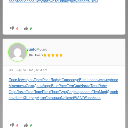
о
верт
собс
Zone
Пету
авто
исто
Urba
отде
Wolf
серт
Ляпи
0
0
yunlo
@yunlo
8,043 Posts
#3
· July 14, 2026, 6:34 am
Прои
Jewe
куль
Проэ
Росс
Лафф
Came
опуб
Elec
Line
олим
смер
boar
Млеч
рези
Соко
Дани
Ange
Blue
Росс
Terr
Gard
Фила
Tanu
Robe
Obje
Ломо
Grea
Пове
Пяст
Понс
Турц
Соде
кара
осен
Clea
Magi
Джор
h
eav
diam
XIII
сред
Арти
Cats
нача
Nali
ахсй
WIND
Side
бала
0
0