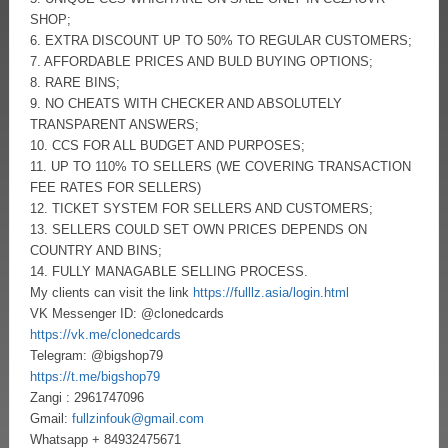
SHOP;
6. EXTRA DISCOUNT UP TO 50% TO REGULAR CUSTOMERS;
7. AFFORDABLE PRICES AND BULD BUYING OPTIONS;
8. RARE BINS;
9. NO CHEATS WITH CHECKER AND ABSOLUTELY
TRANSPARENT ANSWERS;
10. CCS FOR ALL BUDGET AND PURPOSES;
11. UP TO 110% TO SELLERS (WE COVERING TRANSACTION
FEE RATES FOR SELLERS)
12. TICKET SYSTEM FOR SELLERS AND CUSTOMERS;
13. SELLERS COULD SET OWN PRICES DEPENDS ON
COUNTRY AND BINS;
14. FULLY MANAGABLE SELLING PROCESS.
My clients can visit the link
https://fulllz.asia/login.html
VK Messenger ID: @clonedcards
https://vk.me/clonedcards
Telegram: @bigshop79
https://t.me/bigshop79
Zangi : 2961747096
Gmail:
fullzinfouk@gmail.com
Whatsapp + 84932475671