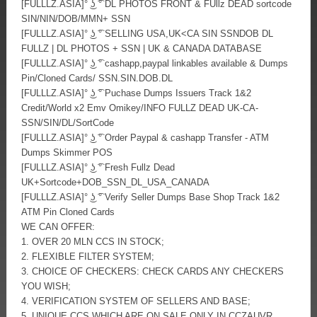
[FULLLZ.ASIA]° ͜ʖ ͡° DL PHOTOS FRONT & FUllz DEAD sortcode
SIN/NIN/DOB/MMN+ SSN
[FULLLZ.ASIA]° ͜ʖ ͡° SELLING USA,UK<CA SIN SSNDOB DL
FULLZ | DL PHOTOS + SSN | UK & CANADA DATABASE
[FULLLZ.ASIA]° ͜ʖ ͡° cashapp,paypal linkables available & Dumps
Pin/Cloned Cards/ SSN.SIN.DOB.DL
[FULLLZ.ASIA]° ͜ʖ ͡° Puchase Dumps Issuers Track 1&2
Credit/World x2 Emv Omikey/INFO FULLZ DEAD UK-CA-
SSN/SIN/DL/SortCode
[FULLLZ.ASIA]° ͜ʖ ͡° Order Paypal & cashapp Transfer - ATM
Dumps Skimmer POS
[FULLLZ.ASIA]° ͜ʖ ͡° Fresh Fullz Dead
UK+Sortcode+DOB_SSN_DL_USA_CANADA
[FULLLZ.ASIA]° ͜ʖ ͡° Verify Seller Dumps Base Shop Track 1&2
ATM Pin Cloned Cards
WE CAN OFFER:
1. OVER 20 MLN CCS IN STOCK;
2. FLEXIBLE FILTER SYSTEM;
3. CHOICE OF CHECKERS: CHECK CARDS ANY CHECKERS
YOU WISH;
4. VERIFICATION SYSTEM OF SELLERS AND BASE;
5. UNIQUE CCS WHICH ARE ON SALE ONLY IN CCZAUVR