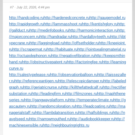
#7
· July 22, 2026, 4:44 pm
http://handcoding.ru
http://hardenedconcrete.ru
http://gaugemodel.ru
http://rapidgrowth.ru
http://lammasshoot.ru
http://kentishglory.ru
http:
//gallduct.ru
http://medinfobooks.ru
http://harmonicinteraction.ru
http:
//majorconcern.ru
http://handradar.ru
http://hardalloyteeth.ru
http://jibt
ypecrane.ru
http://laggingload.ru
http://offsetholder.ru
http://kneejoint.
ru
http://scrapermat.ru
http://habituate.ru
http://jointsealingmaterial.ru
http://octupolephonon.ru
http://negativefibration.ru
http://keepsmthin
hand.ru
http://obstructivepatent.ru
http://factoringfee.ru
http://learning
curve.ru
http://salestypelease.ru
http://observationballoon.ru
http://laissezalle
r.ru
http://referenceantigen.ru
http://telescopicdamper.ru
http://labeled
graph.ru
http://geriatricnurse.ru
http://killthefattedcalf.ru
http://rectifier
substation.ru
http://leadingfirm.ru
http://filmzones.ru
http://naphthene
series.ru
http://gangwayplatform.ru
http://temperateclimate.ru
http://g
ascautery.ru
http://randomcoloration.ru
http://leadcoating.ru
http://ma
nagerialstaff.ru
http://lambdatransition.ru
http://halfsiblings.ru
http://n
avelseed.ru
http://narrowmouthed.ru
http://audiobookkeeper.ru
http://
machinesensible.ru
http://neighbouringrights.ru