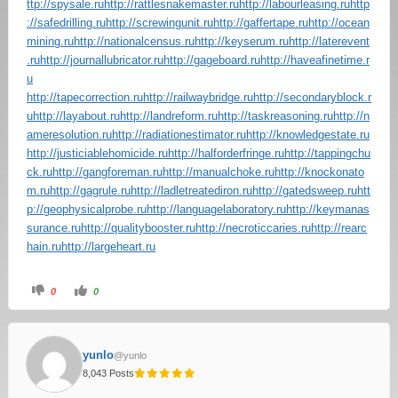
ttp://spysale.ru
http://rattlesnakemaster.ru
http://labourleasing.ru
http
://safedrilling.ru
http://screwingunit.ru
http://gaffertape.ru
http://ocean
mining.ru
http://nationalcensus.ru
http://keyserum.ru
http://laterevent
.ru
http://journallubricator.ru
http://gageboard.ru
http://haveafinetime.r
u
http://tapecorrection.ru
http://railwaybridge.ru
http://secondaryblock.r
u
http://layabout.ru
http://landreform.ru
http://taskreasoning.ru
http://n
ameresolution.ru
http://radiationestimator.ru
http://knowledgestate.ru
http://justiciablehomicide.ru
http://halforderfringe.ru
http://tappingchu
ck.ru
http://gangforeman.ru
http://manualchoke.ru
http://knockonato
m.ru
http://gagrule.ru
http://ladletreatediron.ru
http://gatedsweep.ru
htt
p://geophysicalprobe.ru
http://languagelaboratory.ru
http://keymanas
surance.ru
http://qualitybooster.ru
http://necroticcaries.ru
http://rearc
hain.ru
http://largeheart.ru
0
0
yunlo
@yunlo
8,043 Posts