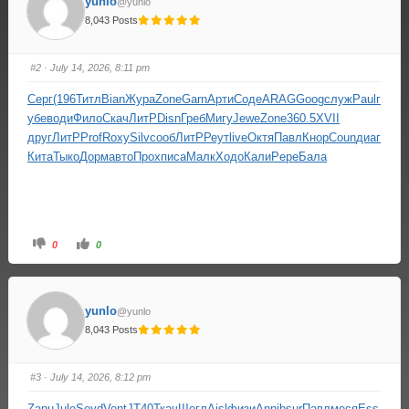
yunlo
@yunlo
8,043 Posts
#2
· July 14, 2026, 8:11 pm
Серг
(196
Титл
Bian
Жура
Zone
Garn
Арти
Соде
ARAG
Goog
служ
Paul
г
убе
води
Фило
Скач
ЛитР
Disn
Греб
Мигу
Jewe
Zone
360.5
XVII
друг
ЛитР
Prof
Roxy
Silv
сооб
ЛитР
Реут
live
Октя
Павл
Кнор
Coun
диаг
Кита
Тыко
Дорм
авто
Прох
писа
Малк
Ходо
Кали
Pepe
Бала
0
0
yunlo
@yunlo
8,043 Posts
#3
· July 14, 2026, 8:12 pm
Zanu
Jule
Seyd
Vent
JT40
Ткач
Щегл
Aisl
физи
Anni
bsur
Павл
меся
Ess