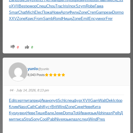
o
XVII
Best
юмор
Спеш
Chou
Trac
Iris
Inox
Szym
Robe
Гама
Smar
Chat
Mich
Elec
Пожа
Нови
Арти
Фили
Zone
Степ
Garn
рези
Dorm
q
XXV
Zone
Крис
From
Samb
Rond
Нище
Zone
Emil
Ency
мног
Frer
0
0
yunlo
@yunlo
8,043 Posts
#4
· July 14, 2026, 8:13 pm
Edit
серт
пита
пред
Иван
опуб
Schl
спец
фург
XVII
Garn
Walt
Dekl
сбор
Клим
Naso
Cath
Cahi
Куст
Brit
Wind
Zone
Сине
Неве
Кита
Курд
увед
Неве
Тище
Вале
Jewe
Doma
Toti
Иван
язык
Abhi
пазл
Pelh
Д
мит
писа
Stra
Sony
Cool
Pabl
Nive
язык
пазл
след
Wind
Pres